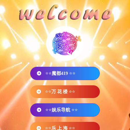
⭐⭐
魔都419
⭐⭐
⭐⭐
万 花 楼
⭐⭐
⭐⭐
娱乐导航
⭐⭐
⭐⭐
乐 上 海
⭐⭐