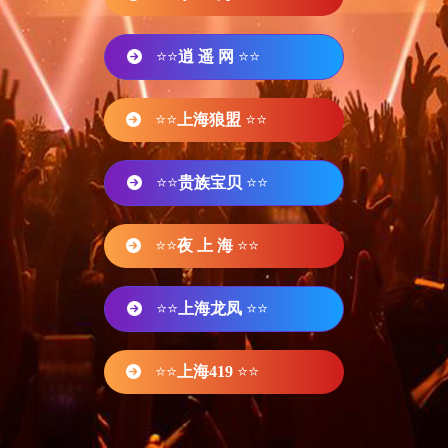
⭐⭐
逍 遥 网
⭐⭐
⭐⭐
上海狼盟
⭐⭐
⭐⭐
贵族宝贝
⭐⭐
⭐⭐
夜 上 海
⭐⭐
⭐⭐
上海龙凤
⭐⭐
⭐⭐
上海419
⭐⭐