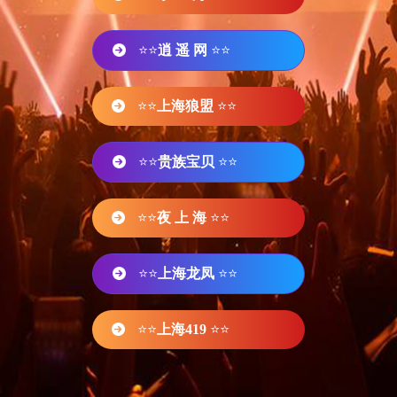
⭐⭐
逍 遥 网
⭐⭐
⭐⭐
上海狼盟
⭐⭐
⭐⭐
贵族宝贝
⭐⭐
⭐⭐
夜 上 海
⭐⭐
⭐⭐
上海龙凤
⭐⭐
⭐⭐
上海419
⭐⭐