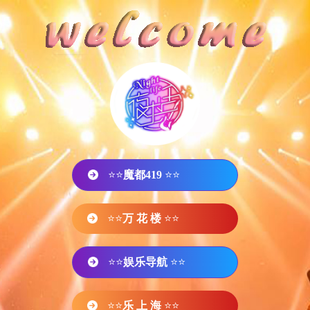
⭐⭐
魔都419
⭐⭐
⭐⭐
万 花 楼
⭐⭐
⭐⭐
娱乐导航
⭐⭐
⭐⭐
乐 上 海
⭐⭐