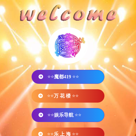
⭐⭐
魔都419
⭐⭐
⭐⭐
万 花 楼
⭐⭐
⭐⭐
娱乐导航
⭐⭐
⭐⭐
乐 上 海
⭐⭐