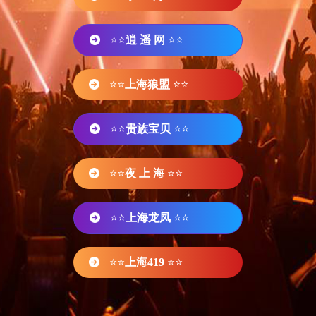
⭐⭐
逍 遥 网
⭐⭐
⭐⭐
上海狼盟
⭐⭐
⭐⭐
贵族宝贝
⭐⭐
⭐⭐
夜 上 海
⭐⭐
⭐⭐
上海龙凤
⭐⭐
⭐⭐
上海419
⭐⭐