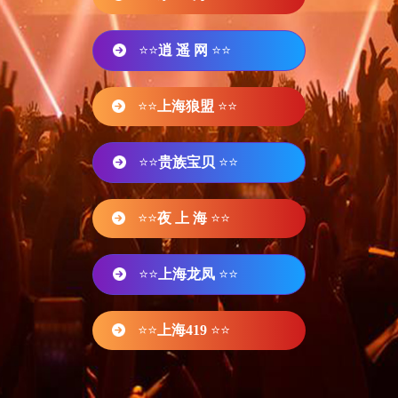
⭐⭐
逍 遥 网
⭐⭐
⭐⭐
上海狼盟
⭐⭐
⭐⭐
贵族宝贝
⭐⭐
⭐⭐
夜 上 海
⭐⭐
⭐⭐
上海龙凤
⭐⭐
⭐⭐
上海419
⭐⭐