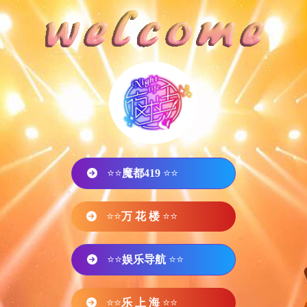
⭐⭐
魔都419
⭐⭐
⭐⭐
万 花 楼
⭐⭐
⭐⭐
娱乐导航
⭐⭐
⭐⭐
乐 上 海
⭐⭐