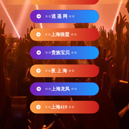
⭐⭐
逍 遥 网
⭐⭐
⭐⭐
上海狼盟
⭐⭐
⭐⭐
贵族宝贝
⭐⭐
⭐⭐
夜 上 海
⭐⭐
⭐⭐
上海龙凤
⭐⭐
⭐⭐
上海419
⭐⭐