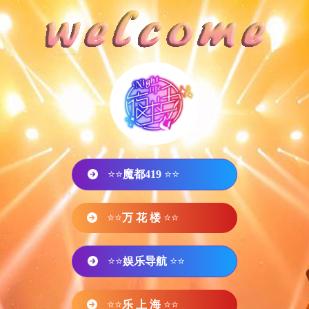
⭐⭐
魔都419
⭐⭐
⭐⭐
万 花 楼
⭐⭐
⭐⭐
娱乐导航
⭐⭐
⭐⭐
乐 上 海
⭐⭐