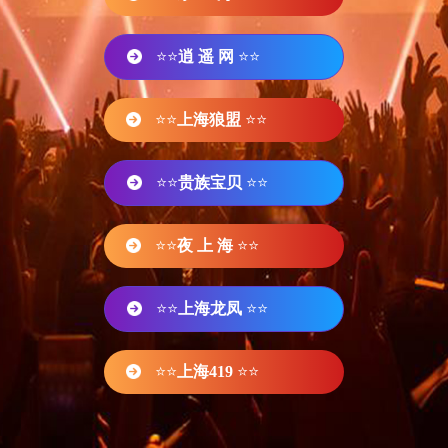
⭐⭐
逍 遥 网
⭐⭐
⭐⭐
上海狼盟
⭐⭐
⭐⭐
贵族宝贝
⭐⭐
⭐⭐
夜 上 海
⭐⭐
⭐⭐
上海龙凤
⭐⭐
⭐⭐
上海419
⭐⭐