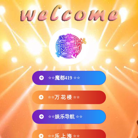
⭐⭐
魔都419
⭐⭐
⭐⭐
万 花 楼
⭐⭐
⭐⭐
娱乐导航
⭐⭐
⭐⭐
乐 上 海
⭐⭐