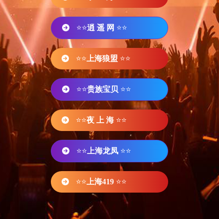
⭐⭐
逍 遥 网
⭐⭐
⭐⭐
上海狼盟
⭐⭐
⭐⭐
贵族宝贝
⭐⭐
⭐⭐
夜 上 海
⭐⭐
⭐⭐
上海龙凤
⭐⭐
⭐⭐
上海419
⭐⭐