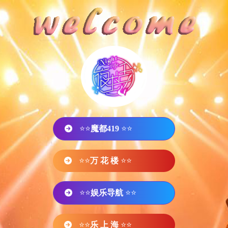
⭐⭐
魔都419
⭐⭐
⭐⭐
万 花 楼
⭐⭐
⭐⭐
娱乐导航
⭐⭐
⭐⭐
乐 上 海
⭐⭐