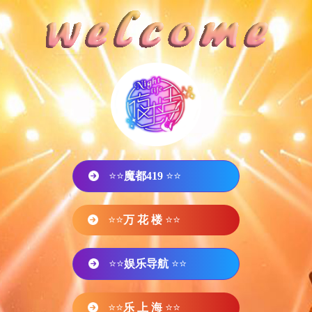
⭐⭐
魔都419
⭐⭐
⭐⭐
万 花 楼
⭐⭐
⭐⭐
娱乐导航
⭐⭐
⭐⭐
乐 上 海
⭐⭐