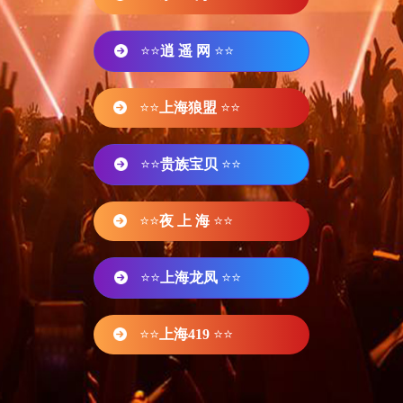
⭐⭐
逍 遥 网
⭐⭐
⭐⭐
上海狼盟
⭐⭐
⭐⭐
贵族宝贝
⭐⭐
⭐⭐
夜 上 海
⭐⭐
⭐⭐
上海龙凤
⭐⭐
⭐⭐
上海419
⭐⭐