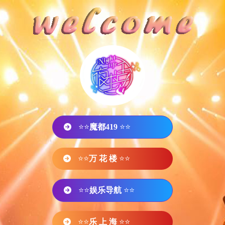
⭐⭐
魔都419
⭐⭐
⭐⭐
万 花 楼
⭐⭐
⭐⭐
娱乐导航
⭐⭐
⭐⭐
乐 上 海
⭐⭐