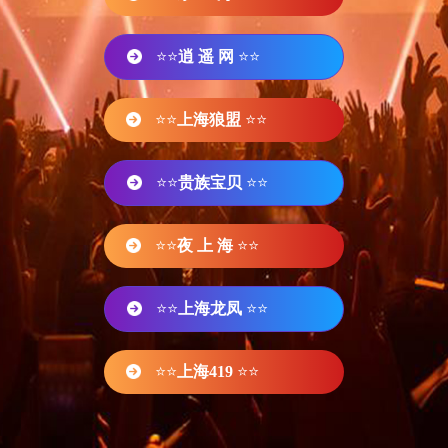
⭐⭐
逍 遥 网
⭐⭐
⭐⭐
上海狼盟
⭐⭐
⭐⭐
贵族宝贝
⭐⭐
⭐⭐
夜 上 海
⭐⭐
⭐⭐
上海龙凤
⭐⭐
⭐⭐
上海419
⭐⭐